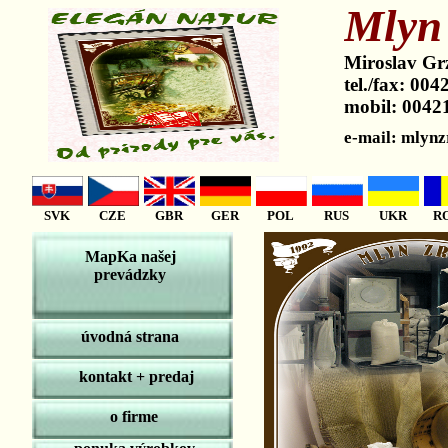
Mlyn
Miroslav Grz
tel./fax: 0
mobil: 0042
e-mail: mlyn
SVK
CZE
GBR
GER
POL
RUS
UKR
R
MapKa našej
prevádzky
úvodná strana
kontakt + predaj
o firme