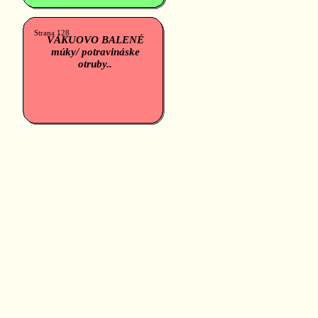
Strana 128
VÁKUOVO BALENÉ
múky/ potravináske
otruby..