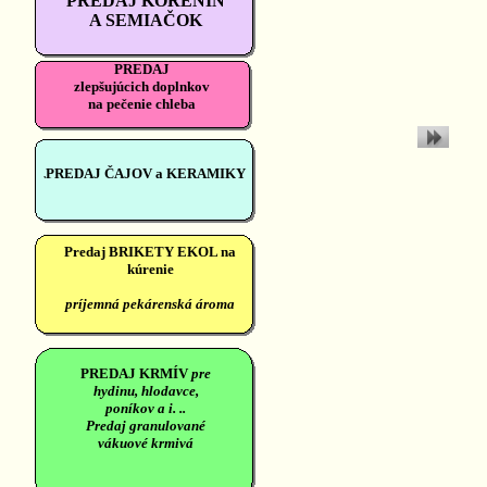
PREDAJ KORENÍN
A SEMIAČOK
PREDAJ
zlepšujúcich doplnkov
na pečenie chleba
PREDAJ ČAJOV a KERAMIKY
http://www.internetovypredaj.sk/index.php?
internetovyobchod=Zdravie-
a-
vyziva&h=7&sid=&kt1=35&t1=32&o=401
Predaj BRIKETY EKOL na
kúrenie
príjemná pekárenská ároma
PREDAJ KRMÍV
pre
hydinu, hlodavce,
poníkov a i. ..
Predaj granulované
vákuové krmivá