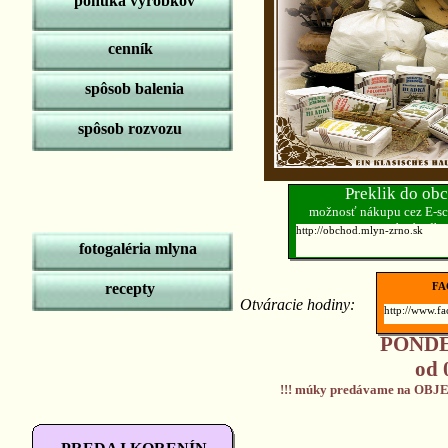
ponuka výrobkov
cenník
spôsob balenia
spôsob rozvozu
Preklik do ob
možnosť nákupu cez E-sc
osobný odbe
http://obchod.mlyn-zrno.sk
fotogaléria mlyna
recepty
FA
Otváracie hodiny:
http://www.f
PONDE
od 
!!! múky predávame na OBJE